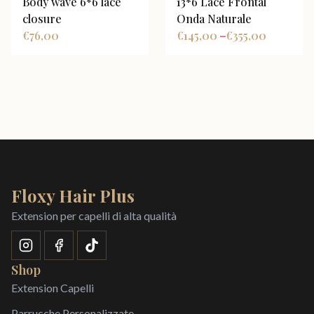
Body wave 6*6 lace
13*6 Lace Frontal
closure
Onda Naturale
€
76,00
€
145,00
€
355,00
–
Floxy Hair Plus
Extension per capelli di alta qualità
Shop
Extension Capelli
Parrucche Personalizzate