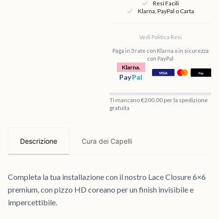
Resi Facili
Klarna, PayPal o Carta
Vedi Politica Resi
Paga in 3 rate con Klarna o in sicurezza
con PayPal
Klarna.
Pay
Pal
Ti mancano €200.00 per la spedizione
gratuita
Descrizione
Cura dei Capelli
Completa la tua installazione con il nostro Lace Closure 6×6
premium, con pizzo HD coreano per un finish invisibile e
impercettibile.