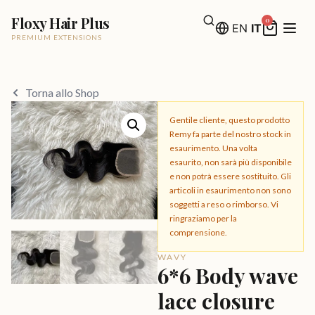
Floxy Hair Plus
0
EN
IT
PREMIUM EXTENSIONS
Torna allo Shop
Gentile cliente, questo prodotto
Remy fa parte del nostro stock in
esaurimento. Una volta
esaurito, non sarà più disponibile
e non potrà essere sostituito. Gli
articoli in esaurimento non sono
soggetti a reso o rimborso. Vi
ringraziamo per la
comprensione.
WAVY
6*6 Body wave
lace closure