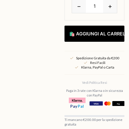
−
+
🛍 AGGIUNGI AL CARRELL
Spedizione Gratuita da €200
Resi Facili
Klarna, PayPal o Carta
Vedi Politica Resi
Paga in 3 rate con Klarna o in sicurezza
con PayPal
Klarna.
Pay
Pal
Ti mancano €200.00 per la spedizione
gratuita