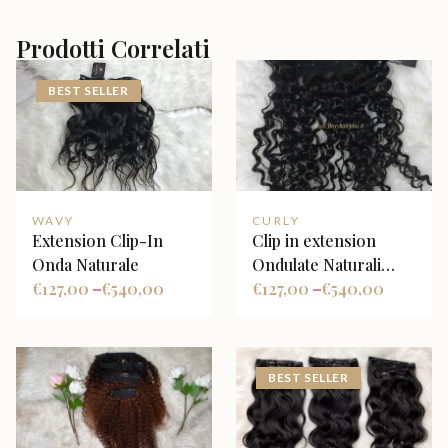
Prodotti Correlati
BEST SELLER
WAVY
CURLY
Extension Clip-In
Clip in extension
Onda Naturale
Ondulate Naturali
€
127,00
€
540,00
colore nero Naturale
€
127,00
€
540,00
–
–
BEST SELLER