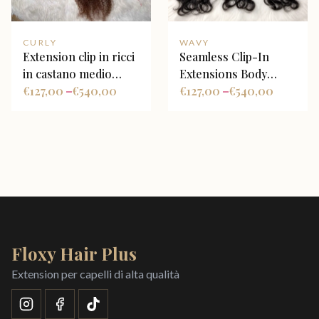
CURLY
WAVY
Extension clip in ricci
Seamless Clip-In
in castano medio
Extensions Body
kinky curly
€
127,00
€
540,00
Wave Nero Naturale
€
127,00
€
540,00
–
–
Floxy Hair Plus
Extension per capelli di alta qualità