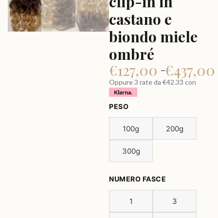
clip-in in
castano e
biondo miele
ombré
€
127,00
€
437,0
–
Oppure 3 rate da €42.33 con
Klarna.
PESO
100g
200g
300g
NUMERO FASCE
1
3