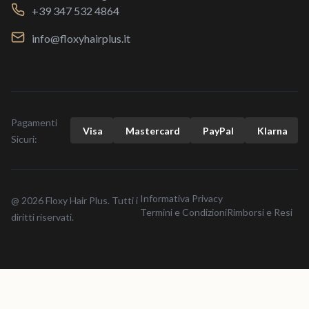
+39 347 532 4864
info@floxyhairplus.it
Pagamenti
Visa
Mastercard
Pay
Pal
Klarna
Sicuri:
Informativa Privacy
@ 2026 Floxy Hair Plus. Tutti i
Termini e Condizioni
Rimborsi e Resi
diritti riservati.