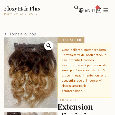
Floxy Hair Plus
0
EN
IT
PREMIUM EXTENSIONS
Torna allo Shop
BEST SELLER
Gentile cliente, questo prodotto
Remy fa parte del nostro stock in
esaurimento. Una volta
esaurito, non sarà più disponibile
e non potrà essere sostituito. Gli
articoli in esaurimento non sono
soggetti a reso o rimborso. Vi
ringraziamo per la
comprensione.
STRAIGHT
Extension