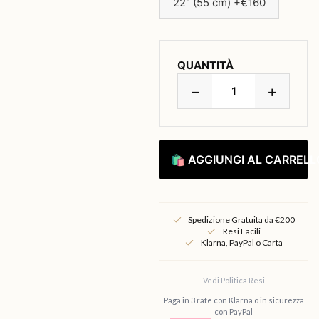
22" (55 cm) +€160
QUANTITÀ
−
+
🛍 AGGIUNGI AL CARRELL
Spedizione Gratuita da €200
Resi Facili
Klarna, PayPal o Carta
Vedi Politica Resi
Paga in 3 rate con Klarna o in sicurezza
con PayPal