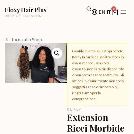
Floxy Hair Plus
0
EN
IT
PREMIUM EXTENSIONS
Torna allo Shop
Gentile cliente, questo prodotto
Remy fa parte del nostro stock in
esaurimento. Una volta
esaurito, non sarà più disponibile
e non potrà essere sostituito. Gli
articoli in esaurimento non sono
soggetti a reso o rimborso. Vi
ringraziamo per la
comprensione.
CURLY
Extension
Ricci Morbide