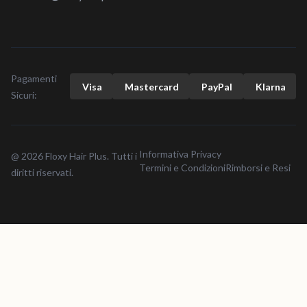
Pagamenti
Visa
Mastercard
Pay
Pal
Klarna
Sicuri:
Informativa Privacy
@ 2026 Floxy Hair Plus. Tutti i
Termini e Condizioni
Rimborsi e Resi
diritti riservati.