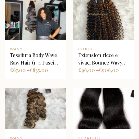
WAVY
CURLY
Tessitura Body Wave
Extension ricce e
Raw Hair (1–4 Fasci +
vivaci Bounce Wavy
Closure Opzionale)
€
67,00
€
835,00
Balayage
€
96,00
€
906,00
–
–
personalizzate N/6
WAVY
STRAIGHT