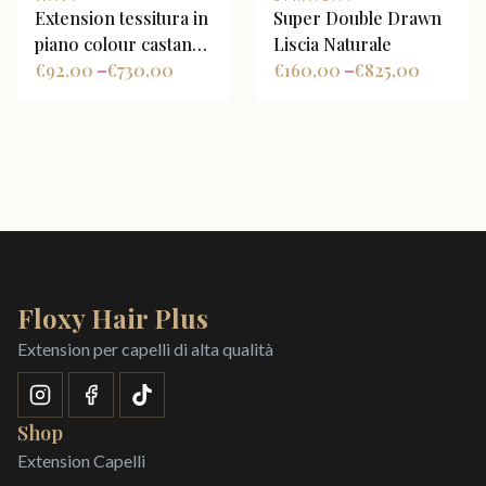
Extension tessitura in
Super Double Drawn
piano colour castano
Liscia Naturale
e biondo miele
€
92,00
€
730,00
€
160,00
€
825,00
–
–
Floxy Hair Plus
Extension per capelli di alta qualità
Shop
Extension Capelli