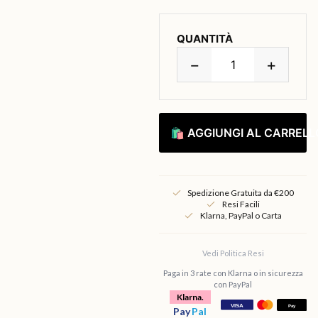
QUANTITÀ
−
+
🛍 AGGIUNGI AL CARRELL
Spedizione Gratuita da €200
Resi Facili
Klarna, PayPal o Carta
Vedi Politica Resi
Paga in 3 rate con Klarna o in sicurezza
con PayPal
Klarna.
Pay
Pal