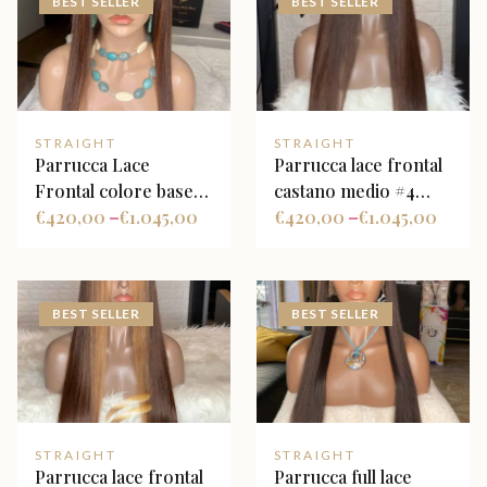
BEST SELLER
BEST SELLER
STRAIGHT
STRAIGHT
Parrucca Lace
Parrucca lace frontal
Frontal colore base
castano medio #4
castano scuro con
€
420,00
€
1.045,00
liscia
€
420,00
€
1.045,00
–
–
riflessi caramello
BEST SELLER
BEST SELLER
STRAIGHT
STRAIGHT
Parrucca lace frontal
Parrucca full lace