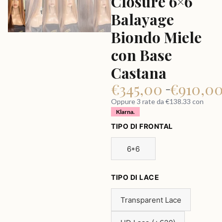
Closure 6×6
Balayage
Biondo Miele
con Base
Castana
€
345,00
€
910,0
–
Oppure 3 rate da €138.33 con
Klarna.
TIPO DI FRONTAL
6*6
TIPO DI LACE
Transparent Lace