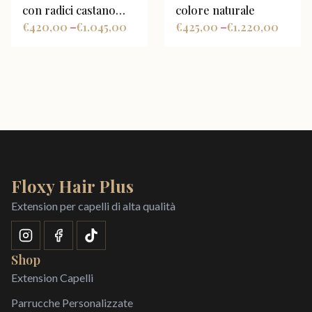
con radici castano
colore naturale
medio sfumate in
€
420,00
€
1.045,00
€
425,00
€
1.220,00
–
–
biondo, con face
framing
Floxy Hair Plus
Extension per capelli di alta qualità
Shop
Extension Capelli
Parrucche Personalizzate