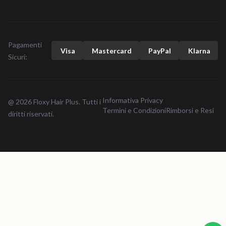
Pagamenti
Visa
Mastercard
Pay
Pal
Klarna
Sicuri:
Informativa Privacy
@ 2026 Floxy Hair Plus. Tutti i
Termini e Condizioni
Rimborsi e Resi
diritti riservati.