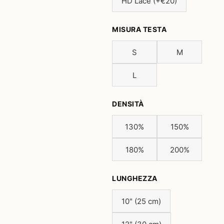
HD Lace (+€20)
MISURA TESTA
S
M
L
DENSITÀ
130%
150%
180%
200%
LUNGHEZZA
10" (25 cm)