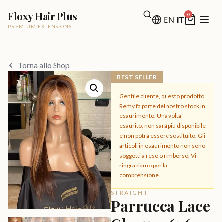
Floxy Hair Plus
0
EN
IT
PREMIUM EXTENSIONS
Torna allo Shop
BEST SELLER
Gentile cliente, questo prodotto
Remy fa parte del nostro stock in
esaurimento. Una volta
esaurito, non sarà più disponibile
e non potrà essere sostituito. Gli
articoli in esaurimento non sono
soggetti a reso o rimborso. Vi
ringraziamo per la
comprensione.
STRAIGHT
Parrucca Lace