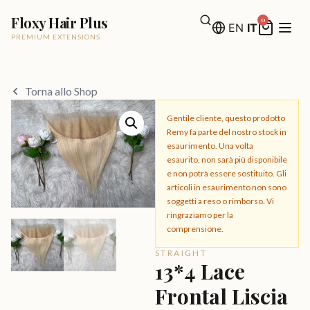
Floxy Hair Plus
0
EN
IT
PREMIUM EXTENSIONS
Torna allo Shop
Gentile cliente, questo prodotto
Remy fa parte del nostro stock in
esaurimento. Una volta
esaurito, non sarà più disponibile
e non potrà essere sostituito. Gli
articoli in esaurimento non sono
soggetti a reso o rimborso. Vi
ringraziamo per la
comprensione.
STRAIGHT
13*4 Lace
Frontal Liscia