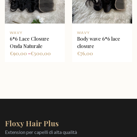
WAVY
WAVY
6*6 Lace Closure
Body wave 6*6 lace
Onda Naturale
closure
€
90,00
€
300,00
€
76,00
–
Floxy Hair Plus
Extension per capelli di alta qualità