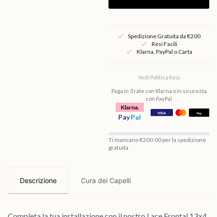
Spedizione Gratuita da €200
Resi Facili
Klarna, PayPal o Carta
Vedi Politica Resi
Paga in 3 rate con Klarna o in sicurezza
con PayPal
Klarna.
Pay
Pal
Ti mancano €200.00 per la spedizione
gratuita
Descrizione
Cura dei Capelli
Completa la tua installazione con il nostro Lace Frontal 13×4