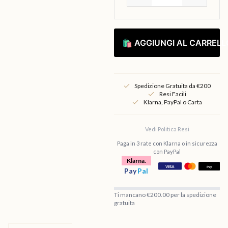
🛍 AGGIUNGI AL CARRELL
Spedizione Gratuita da €200
Resi Facili
Klarna, PayPal o Carta
Vedi Politica Resi
Paga in 3 rate con Klarna o in sicurezza
con PayPal
Klarna.
Pay
Pal
Ti mancano €200.00 per la spedizione
gratuita