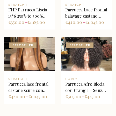
STRAIGHT
STRAIGHT
FHP Parrucca Liscia
Parrucca Lace frontal
13*6 250% to 300%
balayage castano
Heavy duty
€
350,00
€
1.185,00
chiaro con mèches
€
420,00
€
1.045,00
–
–
bionde dorate
BEST SELLER
BEST SELLER
STRAIGHT
CURLY
Parrucca lace frontal
Parrucca Afro Riccia
castane scure con
con Frangia – Senza
meches caramello
€
420,00
€
1.045,00
Lace
€
305,00
€
445,00
–
–
chiare e luminose
Balayage