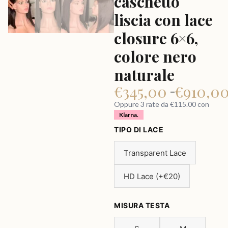
caschetto
liscia con lace
closure 6×6,
colore nero
naturale
€
345,00
€
910,0
–
Oppure 3 rate da €115.00 con
Klarna.
TIPO DI LACE
Transparent Lace
HD Lace (+€20)
MISURA TESTA