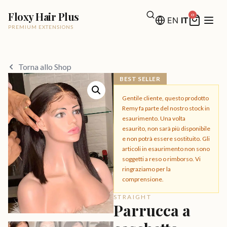
Floxy Hair Plus
0
EN
IT
PREMIUM EXTENSIONS
Torna allo Shop
BEST SELLER
Gentile cliente, questo prodotto
Remy fa parte del nostro stock in
esaurimento. Una volta
esaurito, non sarà più disponibile
e non potrà essere sostituito. Gli
articoli in esaurimento non sono
soggetti a reso o rimborso. Vi
ringraziamo per la
comprensione.
STRAIGHT
Parrucca a