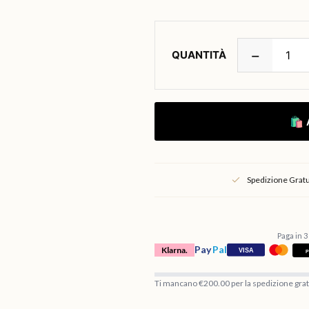
−
QUANTITÀ
🛍
Spedizione Gratu
Paga in 3
Pay
Pal
Klarna.
Ti mancano €200.00 per la spedizione grat