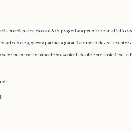
iscia premium con closure 6×6, progettata per offrire un effetto re
ezionati con cura, questa parrucca garantisce morbidezza, lucentezz
n selezioni occasionalmente provenienti da altre aree asiatiche, in ba
rale
à