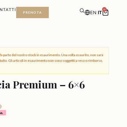
NTATTI
0
EN
IT
PRENOTA
a parte del nostro stock in esaurimento. Una volta esaurito, non sarà
tuito. Gli articoli in esaurimento non sono soggetti a reso o rimborso.
cia Premium – 6×6
0
na.