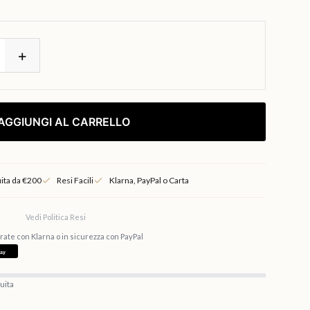
+
 AGGIUNGI AL CARRELLO
ita da €200
Resi Facili
Klarna, PayPal o Carta
Vedi Politica Resi
 rate con Klarna o in sicurezza con PayPal
uita