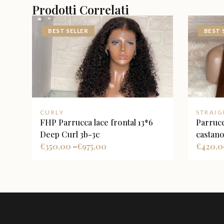
Prodotti Correlati
BEST SELLER
BEST 
CURLY
STRAIG
FHP Parrucca lace frontal 13*6
Parrucc
Deep Curl 3b-3c
castano
€
350,00
€
975,00
con fac
€
420,
–