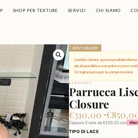
P
SHOP PER TEXTURE
SERVIZI
CHI SIAMO
CO
BEST SELLER
Gentile cliente, questo prodotto Remy f
più disponibile e non potrà essere sosti
Vi ringraziamo per la comprensione.
STRAIGHT
Parrucca Lis
Closure
€
310,00
€
850,0
–
Oppure 3 rate da €103.33 con
Klar
TIPO DI LACE