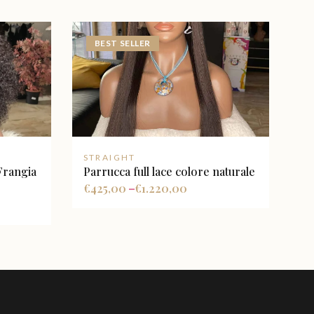
BEST SELLER
STRAIGHT
Frangia
Parrucca full lace colore naturale
€
425,00
€
1.220,00
–