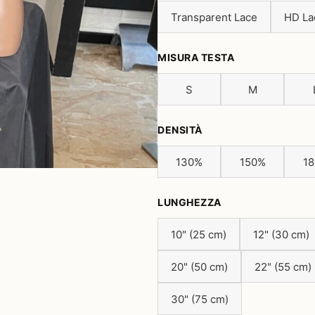
Transparent Lace
HD La
MISURA TESTA
S
M
DENSITÀ
130%
150%
1
LUNGHEZZA
10" (25 cm)
12" (30 cm)
20" (50 cm)
22" (55 cm)
30" (75 cm)