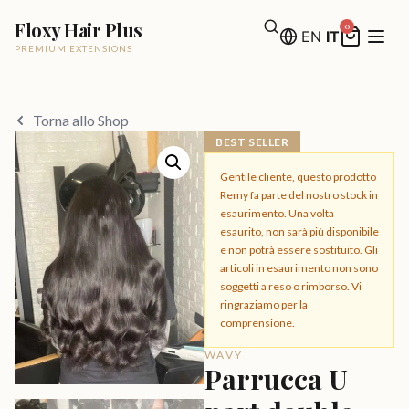
Floxy Hair Plus
0
EN
IT
PREMIUM EXTENSIONS
Torna allo Shop
BEST SELLER
Gentile cliente, questo prodotto
Remy fa parte del nostro stock in
esaurimento. Una volta
esaurito, non sarà più disponibile
e non potrà essere sostituito. Gli
articoli in esaurimento non sono
soggetti a reso o rimborso. Vi
ringraziamo per la
comprensione.
WAVY
Parrucca U