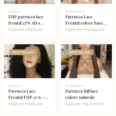
CURLY
STRAIGHT
FHP parrucca lace
Parrucca Lace
frontal 13*6 Afro
Frontal colore base
kinky 4a-4b
€
350,00
€
975,00
castano scuro con
€
420,00
€
1.045,00
–
–
riflessi caramello
BEST SELLER
BEST SELLER
CURLY
STRAIGHT
Parrucca Lace
Parrucca full lace
Frontal FHP 13×6 –
colore naturale
Deep Wave
€
350,00
€
975,00
€
425,00
€
1.220,00
–
–