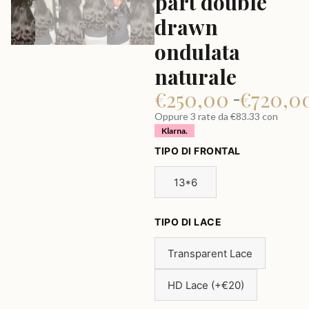
part double
drawn
ondulata
naturale
€
250,00
€
720,0
–
Oppure 3 rate da €83.33 con
Klarna.
TIPO DI FRONTAL
13*6
TIPO DI LACE
Transparent Lace
HD Lace (+€20)