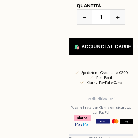
QUANTITÀ
−
+
🛍 AGGIUNGI AL CARRELL
Spedizione Gratuita da €200
Resi Facili
Klarna, PayPal o Carta
Vedi Politica Resi
Paga in 3 rate con Klarna o in sicurezza
con PayPal
Klarna.
Pay
Pal