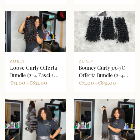
Base Castana
CURLY
CURLY
Loose Curly Offerta
Bouncy Curly 3A–3C
Bundle (2–4 Fasci +
Offerta Bundle (2–4
Closure Opzionale)
€
71,00
€
851,00
Fasci + Closure
€
71,00
€
851,00
–
–
Opzionale)