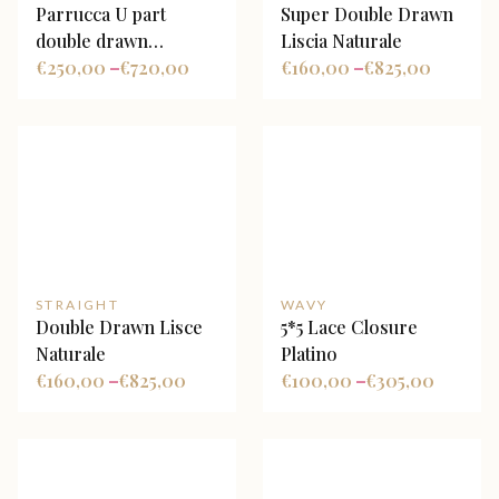
Parrucca U part
Super Double Drawn
double drawn
Liscia Naturale
ondulata naturale
€
250,00
€
720,00
€
160,00
€
825,00
–
–
STRAIGHT
WAVY
Double Drawn Lisce
5*5 Lace Closure
Naturale
Platino
€
160,00
€
825,00
€
100,00
€
305,00
–
–