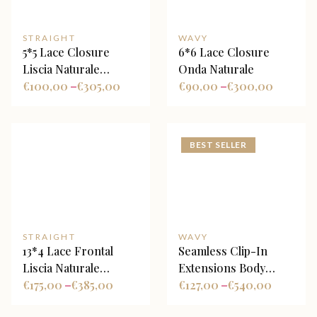
STRAIGHT
WAVY
5*5 Lace Closure
6*6 Lace Closure
Liscia Naturale
Onda Naturale
Biondo Platino
€
100,00
€
305,00
€
90,00
€
300,00
–
–
BEST SELLER
STRAIGHT
WAVY
13*4 Lace Frontal
Seamless Clip-In
Liscia Naturale
Extensions Body
Biondo Platino
€
175,00
€
385,00
Wave Nero Naturale
€
127,00
€
540,00
–
–