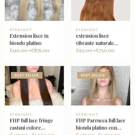
STRAIGHT
STRAIGHT
Extension lisce in
extension lisce
biondo platino
vibrante naturale
€
110,00
€
876,00
ombré
€
92,00
€
730,00
–
–
BEST SELLER
BEST SELLER
STRAIGHT
STRAIGHT
FHP full lace fringe
FHP Parrucca full lace
castani colore
bionda platino con
castano media
€
425,00
€
1.220,00
radice marrone
€
495,00
€
1.290,00