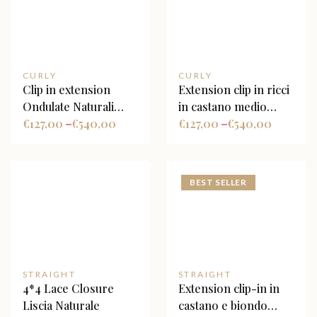
CURLY
CURLY
Clip in extension
Extension clip in ricci
Ondulate Naturali
in castano medio
colore nero Naturale
€
127,00
€
540,00
kinky curly
€
127,00
€
540,00
–
–
BEST SELLER
STRAIGHT
STRAIGHT
4*4 Lace Closure
Extension clip-in in
Liscia Naturale
castano e biondo