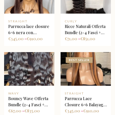
STRAIGHT
CURLY
Parrucca lace closure
Ricce Naturali Offerta
6×6 nera con
Bundle (2–4 Fasci +
sfumature bordeaux
€
345,00
€
910,00
Closure Opzionale)
€
71,00
€
851,00
–
–
BEST SELLER
WAVY
STRAIGHT
Bouncy Wave Offerta
Parrucca Lace
Bundle (2–4 Fasci +
Closure 6×6 Balayage
Closure Opzionale)
€
67,00
€
835,00
Biondo Miele con
€
345,00
€
910,00
–
–