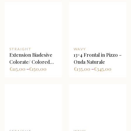
STRAIGHT
WAVY
Extension Biadesive
13×4 Frontal in Pizzo –
Colorate/ Colored
Onda Naturale
Tape Hair Extensions
€
115,00
€
150,00
€
135,00
€
345,00
–
–