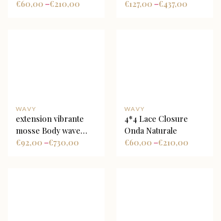
€
60,00
€
210,00
miele ombré
€
127,00
€
437,00
–
–
WAVY
WAVY
extension vibrante
4*4 Lace Closure
mosse Body wave
Onda Naturale
Ombre
€
92,00
€
730,00
€
60,00
€
210,00
–
–