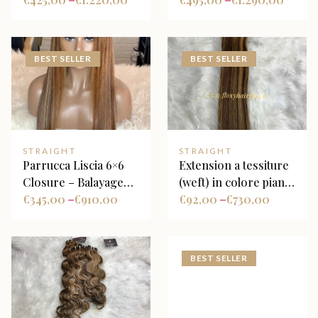
–
–
BEST SELLER
BEST SELLER
STRAIGHT
STRAIGHT
Parrucca Liscia 6×6
Extension a tessiture
Closure – Balayage
(weft) in colore piano
Castano con Riflessi
€
345,00
€
910,00
marrone e biondo
€
92,00
€
730,00
–
–
Biondo Miele
miele
BEST SELLER