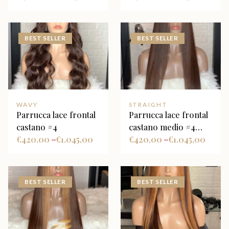
bionde dorate
riflessi caramello
BEST SELLER
BEST SELLER
WAVY
STRAIGHT
Parrucca lace frontal
Parrucca lace frontal
castano #4
castano medio #4
€
420,00
€
1.045,00
liscia
€
420,00
€
1.045,00
–
–
BEST SELLER
BEST SELLER