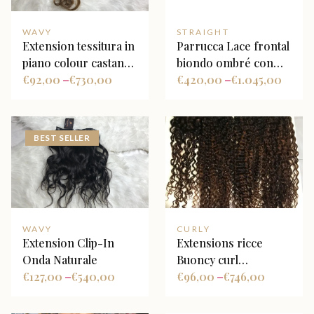
WAVY
STRAIGHT
Extension tessitura in
Parrucca Lace frontal
piano colour castano
biondo ombré con
e biondo miele
€
92,00
€
730,00
radice scura
€
420,00
€
1.045,00
–
–
BEST SELLER
WAVY
CURLY
Extension Clip-In
Extensions ricce
Onda Naturale
Buoncy curl
€
127,00
€
540,00
personalizzate
€
96,00
€
746,00
–
–