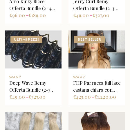
Afro Kinky Ricce
Jerry Curl Remy
Offerta Bundle (2–4
Offerta Bundle (2–3
Fasci + Closure
€
96,00
€
189,00
Fasci + Closure
€
49,00
€
327,00
–
–
Opzionale)
Opzionale)
ULTIMI PEZZI
BEST SELLER
WAVY
WAVY
Deep Wave Remy
FHP Parrucca full lace
Offerta Bundle (2–3
castana chiara con
Fasci + Closure
€
49,00
€
327,00
face frame highlight
€
425,00
€
1.220,00
–
–
Opzionale)