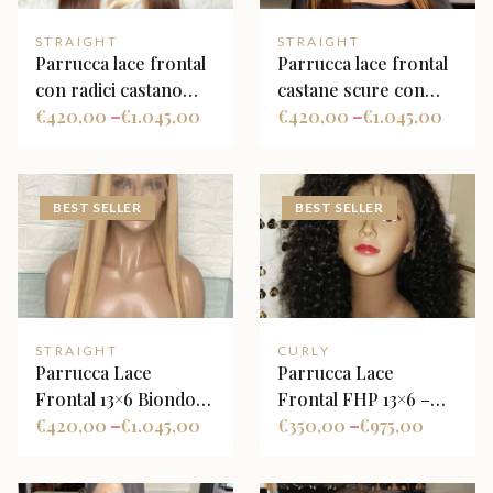
STRAIGHT
STRAIGHT
Parrucca lace frontal
Parrucca lace frontal
con radici castano
castane scure con
medio sfumate in
€
420,00
€
1.045,00
meches caramello
€
420,00
€
1.045,00
–
–
biondo, con face
chiare e luminose
framing
Balayage
BEST SELLER
BEST SELLER
STRAIGHT
CURLY
Parrucca Lace
Parrucca Lace
Frontal 13×6 Biondo
Frontal FHP 13×6 –
Platino con Riflessi
€
420,00
€
1.045,00
Deep Wave
€
350,00
€
975,00
–
–
Castani