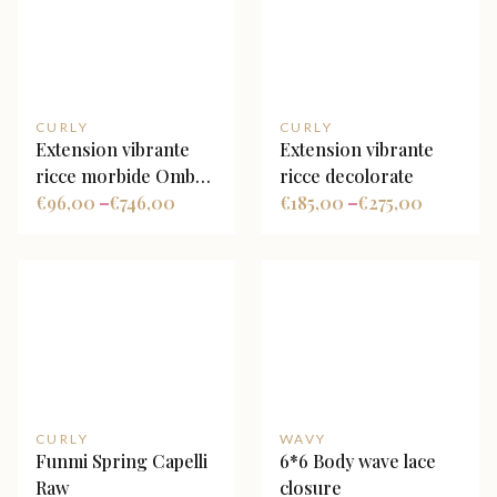
CURLY
CURLY
Extension vibrante
Extension vibrante
ricce morbide Ombre
ricce decolorate
TN/8 personalizzato
€
96,00
€
746,00
€
185,00
€
275,00
–
–
CURLY
WAVY
Funmi Spring Capelli
6*6 Body wave lace
Raw
closure