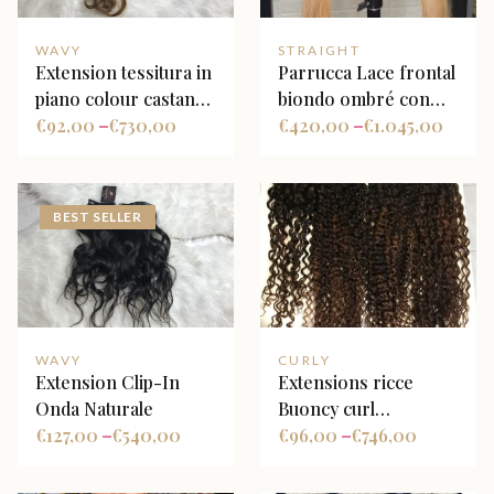
WAVY
STRAIGHT
Extension tessitura in
Parrucca Lace frontal
piano colour castano
biondo ombré con
e biondo miele
€
92,00
€
730,00
radice scura
€
420,00
€
1.045,00
–
–
BEST SELLER
WAVY
CURLY
Extension Clip-In
Extensions ricce
Onda Naturale
Buoncy curl
€
127,00
€
540,00
personalizzate
€
96,00
€
746,00
–
–