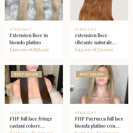
STRAIGHT
STRAIGHT
Extension lisce in
extension lisce
biondo platino
vibrante naturale
€
110,00
€
876,00
ombré
€
92,00
€
730,00
–
–
BEST SELLER
BEST SELLER
STRAIGHT
STRAIGHT
FHP full lace fringe
FHP Parrucca full lace
castani colore
bionda platino con
castano media
€
425,00
€
1.220,00
radice marrone
€
495,00
€
1.290,00