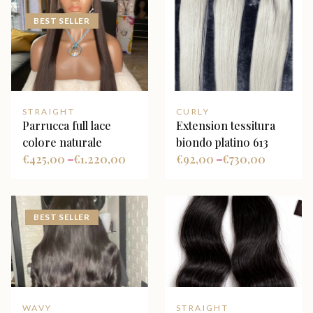
BEST SELLER
STRAIGHT
CURLY
Parrucca full lace
Extension tessitura
colore naturale
biondo platino 613
€
425,00
€
1.220,00
€
92,00
€
730,00
–
–
BEST SELLER
WAVY
STRAIGHT