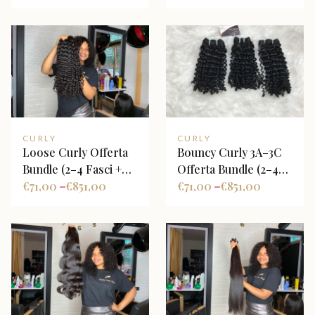
Opzionale)
Base Castana
CURLY
CURLY
Loose Curly Offerta
Bouncy Curly 3A–3C
Bundle (2–4 Fasci +
Offerta Bundle (2–4
Closure Opzionale)
€
71,00
€
851,00
Fasci + Closure
€
71,00
€
851,00
–
–
Opzionale)