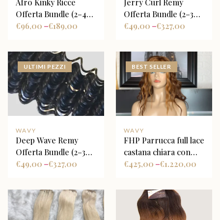
Afro Kinky Ricce
Jerry Curl Remy
Offerta Bundle (2–4
Offerta Bundle (2–3
Fasci + Closure
€
96,00
€
189,00
Fasci + Closure
€
49,00
€
327,00
–
–
Opzionale)
Opzionale)
ULTIMI PEZZI
BEST SELLER
WAVY
WAVY
Deep Wave Remy
FHP Parrucca full lace
Offerta Bundle (2–3
castana chiara con
Fasci + Closure
€
49,00
€
327,00
face frame highlight
€
425,00
€
1.220,00
–
–
Opzionale)