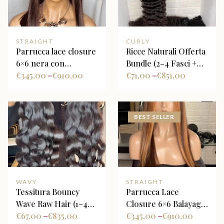
STRAIGHT
CURLY
Parrucca lace closure
Ricce Naturali Offerta
6×6 nera con
Bundle (2–4 Fasci +
sfumature bordeaux
€
345,00
€
910,00
Closure Opzionale)
€
71,00
€
851,00
–
–
BEST SELLER
WAVY
STRAIGHT
Tessitura Bouncy
Parrucca Lace
Wave Raw Hair (1–4
Closure 6×6 Balayage
Fasci + Closure
€
67,00
€
835,00
Biondo Miele con
€
345,00
€
910,00
–
–