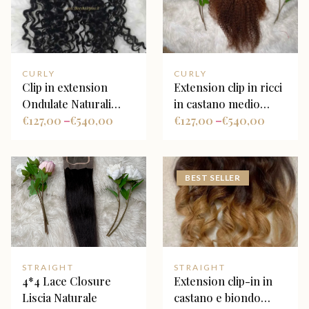
CURLY
CURLY
Clip in extension
Extension clip in ricci
Ondulate Naturali
in castano medio
colore nero Naturale
€
127,00
€
540,00
kinky curly
€
127,00
€
540,00
–
–
BEST SELLER
STRAIGHT
STRAIGHT
4*4 Lace Closure
Extension clip-in in
Liscia Naturale
castano e biondo