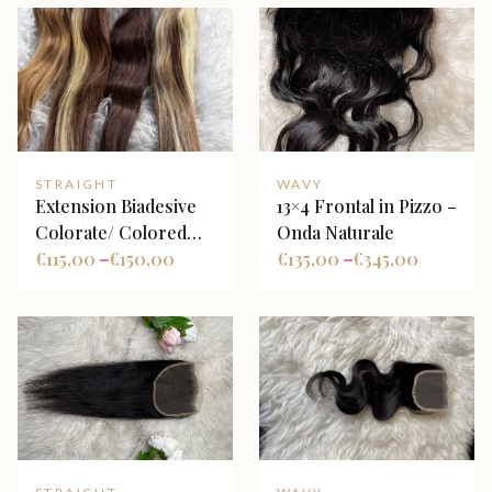
STRAIGHT
WAVY
Extension Biadesive
13×4 Frontal in Pizzo –
Colorate/ Colored
Onda Naturale
Tape Hair Extensions
€
115,00
€
150,00
€
135,00
€
345,00
–
–