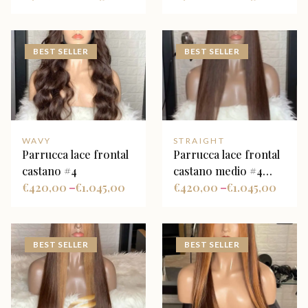
bionde dorate
riflessi caramello
BEST SELLER
BEST SELLER
WAVY
STRAIGHT
Parrucca lace frontal
Parrucca lace frontal
castano #4
castano medio #4
€
420,00
€
1.045,00
liscia
€
420,00
€
1.045,00
–
–
BEST SELLER
BEST SELLER