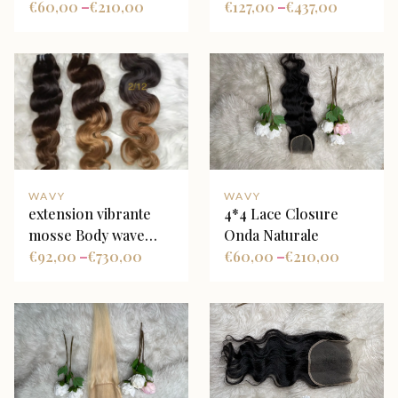
€
60,00
€
210,00
miele ombré
€
127,00
€
437,00
–
–
WAVY
WAVY
extension vibrante
4*4 Lace Closure
mosse Body wave
Onda Naturale
Ombre
€
92,00
€
730,00
€
60,00
€
210,00
–
–