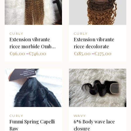
CURLY
CURLY
Extension vibrante
Extension vibrante
ricce morbide Ombre
ricce decolorate
TN/8 personalizzato
€
96,00
€
746,00
€
185,00
€
275,00
–
–
CURLY
WAVY
Funmi Spring Capelli
6*6 Body wave lace
Raw
closure