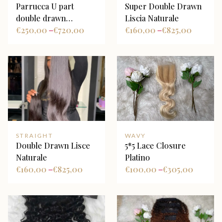
Parrucca U part
Super Double Drawn
double drawn
Liscia Naturale
ondulata naturale
€
250,00
€
720,00
€
160,00
€
825,00
–
–
STRAIGHT
WAVY
Double Drawn Lisce
5*5 Lace Closure
Naturale
Platino
€
160,00
€
825,00
€
100,00
€
305,00
–
–