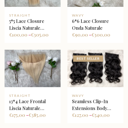
STRAIGHT
WAVY
5*5 Lace Closure
6*6 Lace Closure
Liscia Naturale
Onda Naturale
Biondo Platino
€
100,00
€
305,00
€
90,00
€
300,00
–
–
BEST SELLER
STRAIGHT
WAVY
13*4 Lace Frontal
Seamless Clip-In
Liscia Naturale
Extensions Body
Biondo Platino
€
175,00
€
385,00
Wave Nero Naturale
€
127,00
€
540,00
–
–