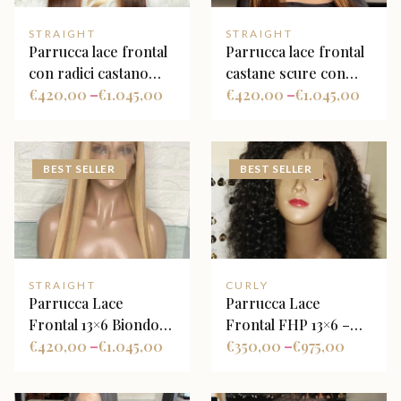
STRAIGHT
STRAIGHT
Parrucca lace frontal
Parrucca lace frontal
con radici castano
castane scure con
medio sfumate in
€
420,00
€
1.045,00
meches caramello
€
420,00
€
1.045,00
–
–
biondo, con face
chiare e luminose
framing
Balayage
BEST SELLER
BEST SELLER
STRAIGHT
CURLY
Parrucca Lace
Parrucca Lace
Frontal 13×6 Biondo
Frontal FHP 13×6 –
Platino con Riflessi
€
420,00
€
1.045,00
Deep Wave
€
350,00
€
975,00
–
–
Castani