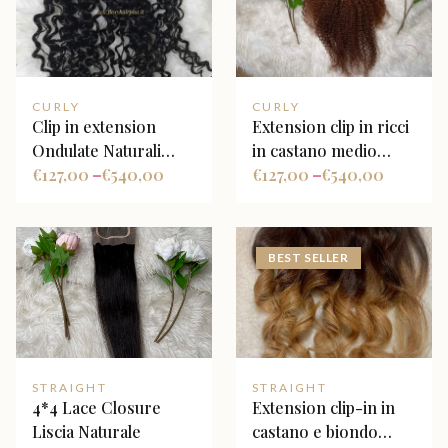
CURLY
CURLY
Clip in extension
Extension clip in ricci
Ondulate Naturali
in castano medio
colore nero Naturale
€
127,00
€
540,00
kinky curly
€
127,00
€
540,00
–
–
BEST SELLER
STRAIGHT
STRAIGHT
4*4 Lace Closure
Extension clip-in in
Liscia Naturale
castano e biondo