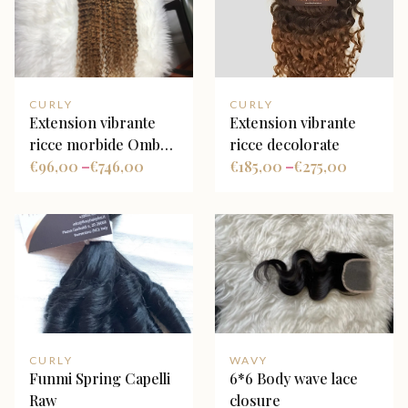
CURLY
CURLY
Extension vibrante
Extension vibrante
ricce morbide Ombre
ricce decolorate
TN/8 personalizzato
€
96,00
€
746,00
€
185,00
€
275,00
–
–
CURLY
WAVY
Funmi Spring Capelli
6*6 Body wave lace
Raw
closure