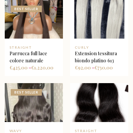
BEST SELLER
STRAIGHT
CURLY
Parrucca full lace
Extension tessitura
colore naturale
biondo platino 613
€
425,00
€
1.220,00
€
92,00
€
730,00
–
–
BEST SELLER
WAVY
STRAIGHT