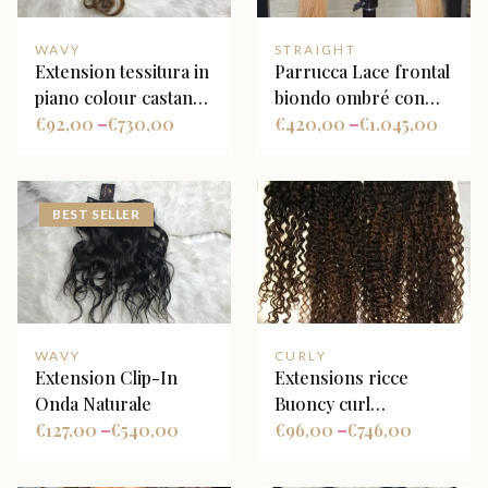
WAVY
STRAIGHT
Extension tessitura in
Parrucca Lace frontal
piano colour castano
biondo ombré con
e biondo miele
€
92,00
€
730,00
radice scura
€
420,00
€
1.045,00
–
–
BEST SELLER
WAVY
CURLY
Extension Clip-In
Extensions ricce
Onda Naturale
Buoncy curl
€
127,00
€
540,00
personalizzate
€
96,00
€
746,00
–
–