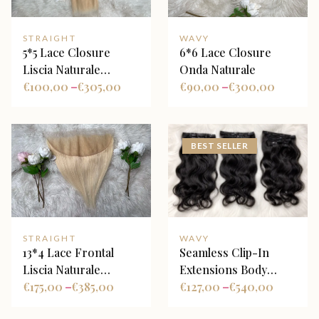
STRAIGHT
WAVY
5*5 Lace Closure
6*6 Lace Closure
Liscia Naturale
Onda Naturale
Biondo Platino
€
100,00
€
305,00
€
90,00
€
300,00
–
–
BEST SELLER
STRAIGHT
WAVY
13*4 Lace Frontal
Seamless Clip-In
Liscia Naturale
Extensions Body
Biondo Platino
€
175,00
€
385,00
Wave Nero Naturale
€
127,00
€
540,00
–
–