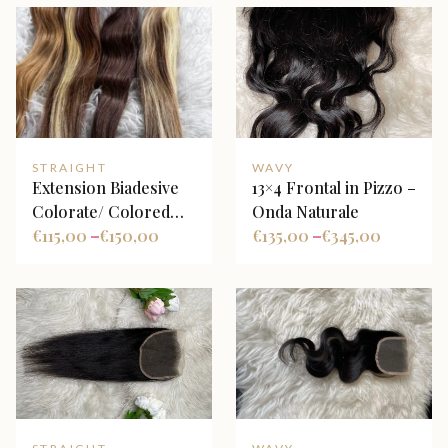
STRAIGHT
WAVY
Extension Biadesive
13×4 Frontal in Pizzo –
Colorate/ Colored
Onda Naturale
Tape Hair Extensions
€
115,00
€
150,00
€
135,00
€
345,00
–
–