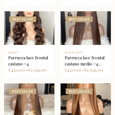
bionde dorate
riflessi caramello
BEST SELLER
BEST SELLER
WAVY
STRAIGHT
Parrucca lace frontal
Parrucca lace frontal
castano #4
castano medio #4
€
420,00
€
1.045,00
liscia
€
420,00
€
1.045,00
–
–
BEST SELLER
BEST SELLER