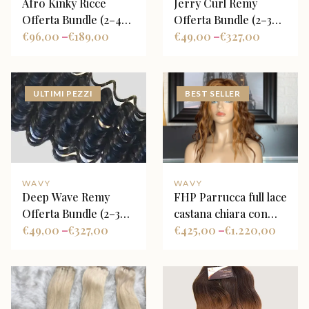
Afro Kinky Ricce
Jerry Curl Remy
Offerta Bundle (2–4
Offerta Bundle (2–3
Fasci + Closure
€
96,00
€
189,00
Fasci + Closure
€
49,00
€
327,00
–
–
Opzionale)
Opzionale)
ULTIMI PEZZI
BEST SELLER
WAVY
WAVY
Deep Wave Remy
FHP Parrucca full lace
Offerta Bundle (2–3
castana chiara con
Fasci + Closure
€
49,00
€
327,00
face frame highlight
€
425,00
€
1.220,00
–
–
Opzionale)