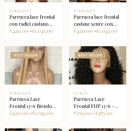
STRAIGHT
STRAIGHT
Parrucca lace frontal
Parrucca lace frontal
con radici castano
castane scure con
medio sfumate in
€
420,00
€
1.045,00
meches caramello
€
420,00
€
1.045,00
–
–
biondo, con face
chiare e luminose
framing
Balayage
BEST SELLER
BEST SELLER
STRAIGHT
CURLY
Parrucca Lace
Parrucca Lace
Frontal 13×6 Biondo
Frontal FHP 13×6 –
Platino con Riflessi
€
420,00
€
1.045,00
Deep Wave
€
350,00
€
975,00
–
–
Castani