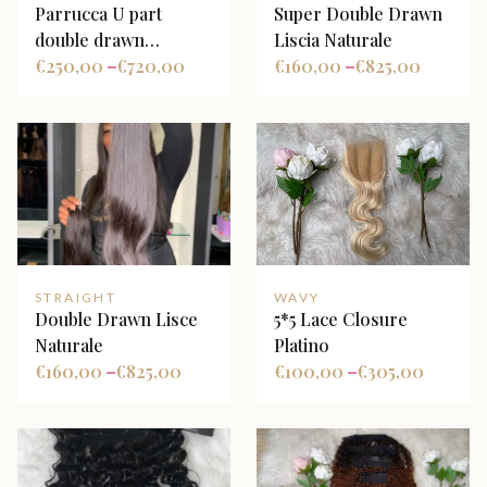
Parrucca U part
Super Double Drawn
double drawn
Liscia Naturale
ondulata naturale
€
250,00
€
720,00
€
160,00
€
825,00
–
–
STRAIGHT
WAVY
Double Drawn Lisce
5*5 Lace Closure
Naturale
Platino
€
160,00
€
825,00
€
100,00
€
305,00
–
–