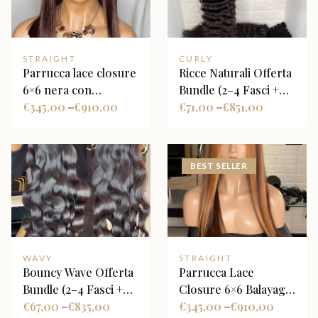
STRAIGHT
CURLY
Parrucca lace closure
Ricce Naturali Offerta
6×6 nera con
Bundle (2–4 Fasci +
sfumature bordeaux
€
345,00
€
910,00
Closure Opzionale)
€
71,00
€
851,00
–
–
BEST SELLER
WAVY
STRAIGHT
Bouncy Wave Offerta
Parrucca Lace
Bundle (2–4 Fasci +
Closure 6×6 Balayage
Closure Opzionale)
€
67,00
€
835,00
Biondo Miele con
€
345,00
€
910,00
–
–