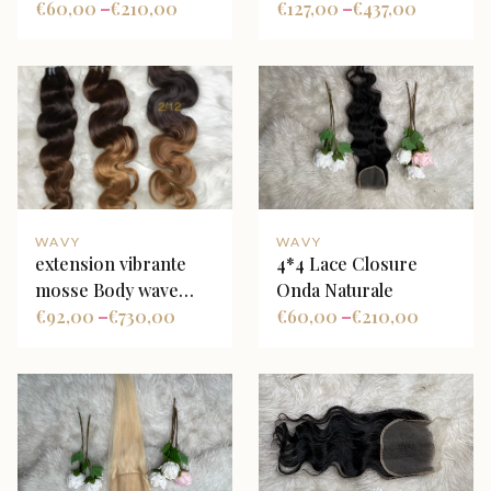
€
60,00
€
210,00
miele ombré
€
127,00
€
437,00
–
–
WAVY
WAVY
extension vibrante
4*4 Lace Closure
mosse Body wave
Onda Naturale
Ombre
€
92,00
€
730,00
€
60,00
€
210,00
–
–