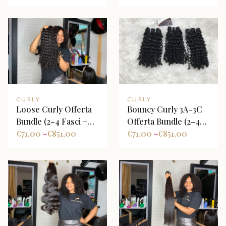
Base Castana
CURLY
CURLY
Loose Curly Offerta
Bouncy Curly 3A–3C
Bundle (2–4 Fasci +
Offerta Bundle (2–4
Closure Opzionale)
€
71,00
€
851,00
Fasci + Closure
€
71,00
€
851,00
–
–
Opzionale)