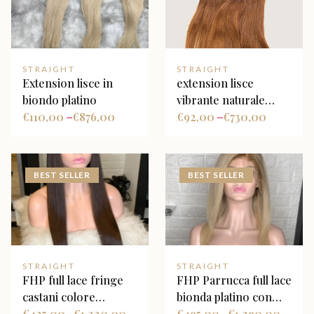
STRAIGHT
STRAIGHT
Extension lisce in
extension lisce
biondo platino
vibrante naturale
€
110,00
€
876,00
ombré
€
92,00
€
730,00
–
–
BEST SELLER
BEST SELLER
STRAIGHT
STRAIGHT
FHP full lace fringe
FHP Parrucca full lace
castani colore
bionda platino con
castano media
€
425,00
€
1.220,00
radice marrone
€
495,00
€
1.290,00